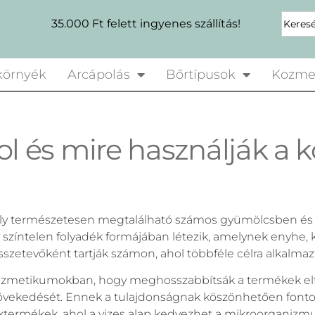
35.000 Ft felett ingyenes szállítás!
örnyék
Arcápolás
Bőrtípusok
Kozme
hol és mire használják 
ly természetesen megtalálható számos gyümölcsben és vi
 színtelen folyadék formájában létezik, amelynek enyhe, k
sszetevőként tartják számon, ahol többféle célra alkalmaz
 kozmetikumokban, hogy meghosszabbítsák a termékek elt
vekedését. Ennek a tulajdonságnak köszönhetően fontos
nktermékek, ahol a vizes alap kedvezhet a mikroorganiz