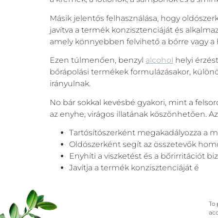
Másik jelentős felhasználása, hogy oldósze
javítva a termék konzisztenciáját és alkalma
amely könnyebben felvihető a bőrre vagy a h
Ezen túlmenően, benzyl
alcohol
helyi érzés
bőrápolási termékek formulázásakor, különö
irányulnak.
No bár sokkal kevésbé gyakori, mint a felsor
az enyhe, virágos illatának köszönhetően. Azo
Tartósítószerként megakadályozza a 
Oldószerként segít az összetevők hom
Enyhíti a viszketést és a bőrirritációt 
Javítja a termék konzisztenciáját és al
To 
acc