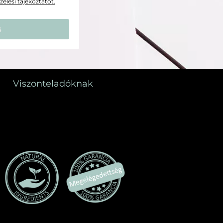
elési tájékoztatót.
s
Viszonteladóknak