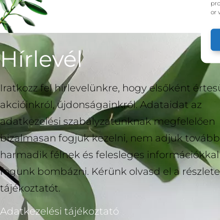
pro
or 
Hírlevél
Iratkozz fel hírlevelünkre, hogy elsőként értesü
akcióinkról, újdonságainkról. Adataidat az
adatkezelési szabályzatunknak megfelelően
bizalmasan fogjuk kezelni, nem adjuk tovább
harmadik félnek és felesleges információkka
fogunk bombázni. Kérünk olvasd el a részlete
tájékoztatót.
Adatkezelési tájékoztató