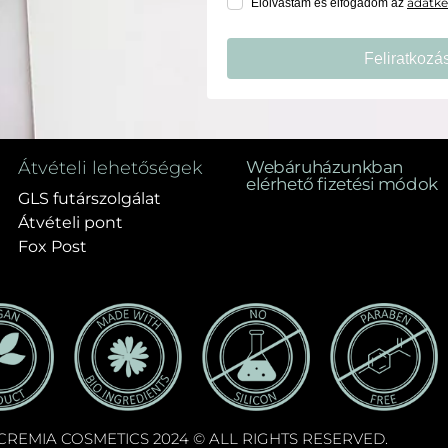
adatkez
Elolvastam és elfogadom az
Feliratkozá
Átvételi lehetőségek
Webáruházunkban
elérhető fizetési módok
GLS futárszolgálat
Átvételi pont
Fox Post
CREMIA COSMETICS 2024 © ALL RIGHTS RESERVED.