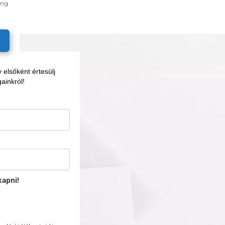
ing
elsőként értesülj
ainkról!
kapni!