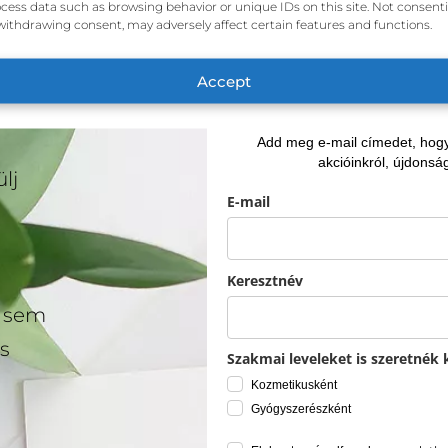
cess data such as browsing behavior or unique IDs on this site. Not consent
withdrawing consent, may adversely affect certain features and functions.
Accept
Add meg e-mail címedet, hogy 
akcióinkról, újdonság
lj
E-mail
Keresztnév
l sem
s
Szakmai leveleket is szeretnék 
Kozmetikusként
Gyógyszerészként