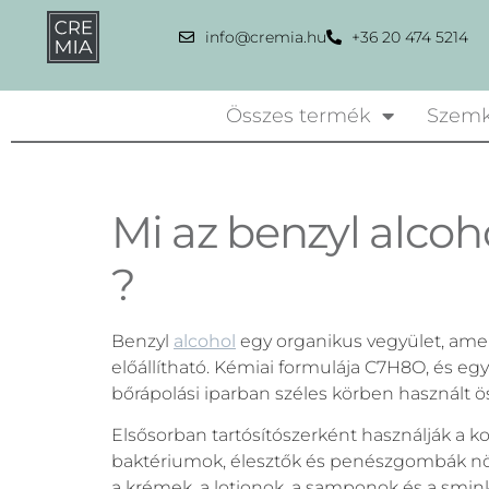
info@cremia.hu
+36 20 474 5214
Összes termék
Szemk
Mi az benzyl alco
?
Benzyl
alcohol
egy organikus vegyület, ame
előállítható. Kémiai formulája C7H8O, és egy
bőrápolási iparban széles körben használt ö
Elsősorban tartósítószerként használják a
baktériumok, élesztők és penészgombák nö
a krémek, a lotionok, a samponok és a smi