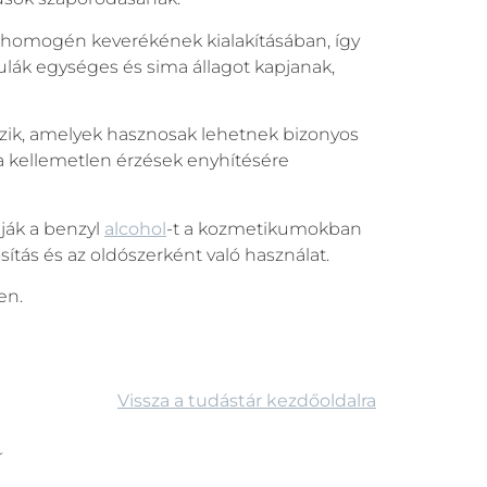
k homogén keverékének kialakításában, így
mulák egységes és sima állagot kapjanak,
kezik, amelyek hasznosak lehetnek bizonyos
a kellemetlen érzések enyhítésére
lják a benzyl
alcohol
-t a kozmetikumokban
sítás és az oldószerként való használat.
en.
Vissza a tudástár kezdőoldalra
r