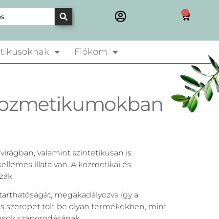
0
tikusoknak
Fiókom
a kozmetikumokban
rágban, valamint szintetikusan is
ellemes illata van. A kozmetikai és
zák.
arthatóságát, megakadályozva így a
 szerepet tölt be olyan termékekben, mint
musok szaporodásának.