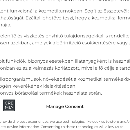
rként funkcionál a kozmetikumokban. Segít az összetevő
zhatóságát. Ezáltal lehetővé teszi, hogy a kozmetikai for
ajra.
telenítő és viszketés enyhítő tulajdonságokkal is rendel
sen azokban, amelyek a bőrirritáció csökkentésére vagy 
olt funkciók, bizonyos esetekben illatanyagként is haszná
nban ez az alkalmazás korlátozott, mivel a fő célja a tartó
mikroorganizmusok növekedését a kozmetikai termékekb
ogén keverékének kialakításában.
bizonyos bőrápolási termékek használata során.
kalmazhatóságát.
Manage Consent
provide the best experiences, we use technologies like cookies to store and/o
ess device information. Consenting to these technologies will allow us to