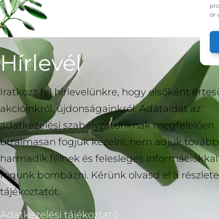
pro
or 
Hírlevél
Iratkozz fel hírlevelünkre, hogy elsőként értesü
akcióinkról, újdonságainkról. Adataidat az
adatkezelési szabályzatunknak megfelelően
bizalmasan fogjuk kezelni, nem adjuk tovább
harmadik félnek és felesleges információkka
fogunk bombázni. Kérünk olvasd el a részlete
tájékoztatót.
Adatkezelési tájékoztató