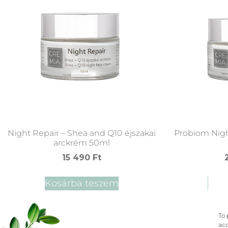
Night Repair – Shea and Q10 éjszakai
Probiom Nigh
arckrém 50ml
15 490
Ft
Kosárba teszem
Kos
To 
acc