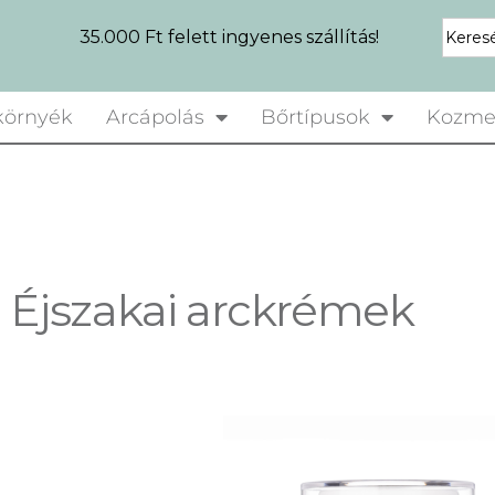
35.000 Ft felett ingyenes szállítás!
örnyék
Arcápolás
Bőrtípusok
Kozme
Éjszakai arckrémek