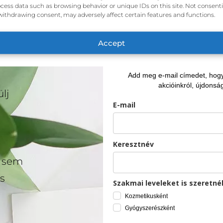
cess data such as browsing behavior or unique IDs on this site. Not consent
withdrawing consent, may adversely affect certain features and functions.
Accept
Add meg e-mail címedet, hogy 
akcióinkról, újdonság
lj
E-mail
Keresztnév
l sem
s
Szakmai leveleket is szeretné
Kozmetikusként
Gyógyszerészként