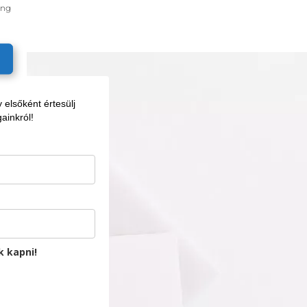
ing
elsőként értesülj
ainkról!
k kapni!