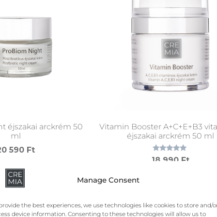
t éjszakai arckrém 50
Vitamin Booster A+C+E+B3 vit
ml
éjszakai arckrém 50 ml
20 590
Ft
Értékelés:
18 990
Ft
5.00
/ 5
árba teszem
Manage Consent
Kosárba teszem
provide the best experiences, we use technologies like cookies to store and/o
ess device information. Consenting to these technologies will allow us to