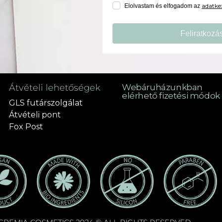
adatkez
Elolvastam és elfogadom az
Feliratkozá
Átvételi lehetőségek
Webáruházunkban
elérhető fizetési módok
GLS futárszolgálat
Átvételi pont
Fox Post