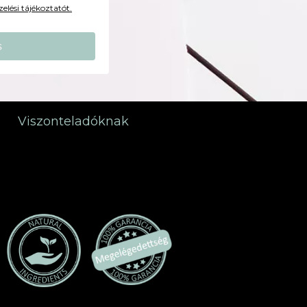
elési tájékoztatót.
s
Viszonteladóknak