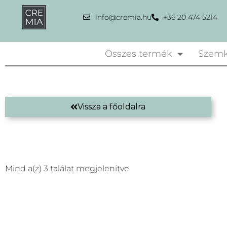
info@cremia.hu
+36 20 474 5214
Összes termék
Szemk
Vissza a főoldalra
Mind a(z) 3 találat megjelenítve