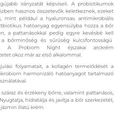
jabb irányzatát képviseli. A probiotikumok
özben hasznos összetevők keletkeznek, ezeket
 mint például a hyaluronsav, antimikrobiális
ztbiotikus hatóanyag egyensúlyba hozza a bőr
en, a pattanásokkal pedig egyre kevésbé kell
ja a bőrminőség és sűrűség kulcsfontosságú
sét. A Probiom Night éjszakai arckrém
tet okoz már az első alkalommal.
ulási folyamatait, a kollagén termelődését a
mikrobiom harmonizáló hatóanyagot tartalmazó
sználatával.
száraz és érzékeny bőrre, valamint pattanásos,
ugtatja, hidratálja és javítja a bőr szerkezetét,
 jázmin illatú krém.