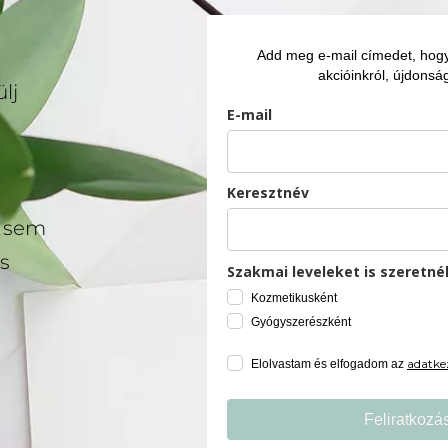
Add meg e-mail címedet, hogy 
akcióinkról, újdonság
lj
E-mail
Keresztnév
l sem
s
Szakmai leveleket is szeretné
Kozmetikusként
Gyógyszerészként
adatkez
Elolvastam és elfogadom az
Feliratkozá