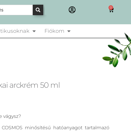
0
tikusoknak
Fiókom
kai arckrém 50 ml
e vágysz?
s COSMOS minősítésű hatóanyagot tartalmazó