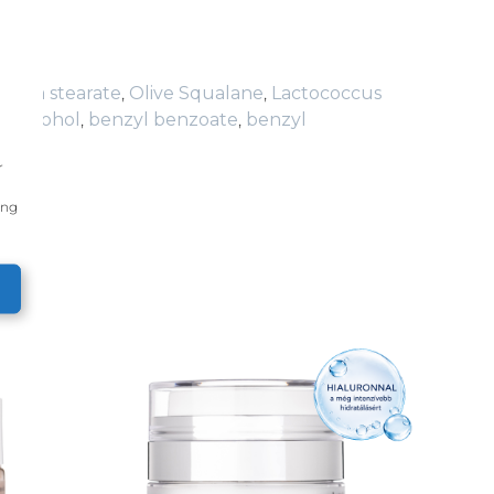
sium stearate
,
Olive Squalane
,
Lactococcus
l alcohol
,
benzyl benzoate
,
benzyl
r
ing