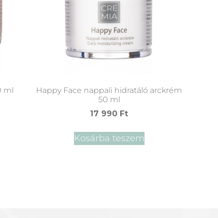
0 ml
Happy Face nappali hidratáló arckrém
50 ml
17 990
Ft
Kosárba teszem