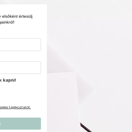
elsőként értesülj
ainkról!
k kapni!
elési tájékoztatót.
s