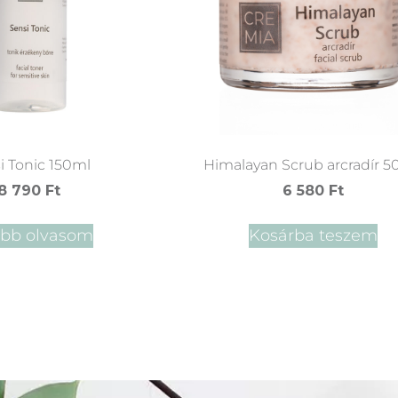
i Tonic 150ml
Himalayan Scrub arcradír 5
8 790
Ft
6 580
Ft
ább olvasom
Kosárba teszem