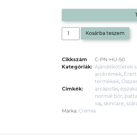
Kosárba teszem
Cikkszám
C-PN-HU-50
Kategóriák:
Ajándékötletek s
arckrémek
,
Érett
termékek
,
Össze
Cimkék:
arcápolás
,
éjszak
normál bőr
,
patt
vaj
,
skincare
,
szár
Márka:
Cremia