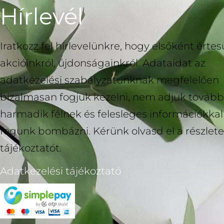
Hírlevél
Iratkozz fel hírlevelünkre, hogy elsőként értesü
akcióinkról, újdonságainkról. Adataidat az
adatkezelési szabályzatunknak megfelelően
bizalmasan fogjuk kezelni, nem adjuk tovább
harmadik félnek és felesleges információkka
fogunk bombázni. Kérünk olvasd el a részlete
tájékoztatót.
Adatkezelési tájékoztató