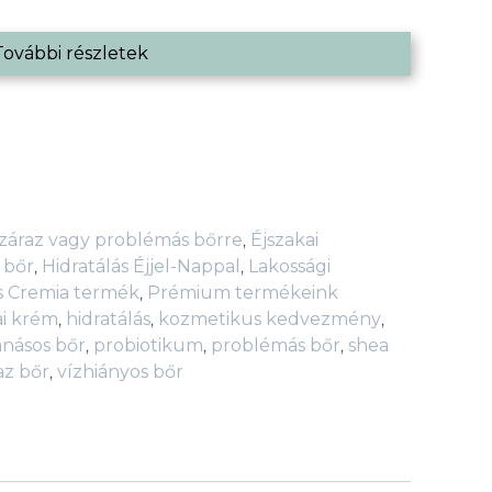
További részletek
záraz vagy problémás bőrre
,
Éjszakai
 bőr
,
Hidratálás Éjjel-Nappal
,
Lakossági
s Cremia termék
,
Prémium termékeink
ai krém
,
hidratálás
,
kozmetikus kedvezmény
,
anásos bőr
,
probiotikum
,
problémás bőr
,
shea
az bőr
,
vízhiányos bőr