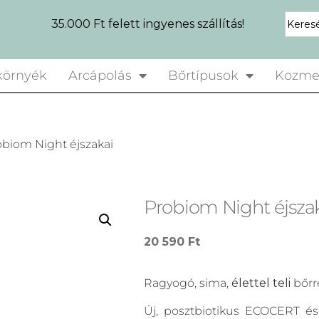
35.000 Ft felett ingyenes szállítás!
örnyék
Arcápolás
Bőrtípusok
Kozme
obiom Night éjszakai
Probiom Night éjsza
20 590
Ft
Ragyogó, sima,
élettel teli
bőrr
Új, posztbiotikus ECOCERT é