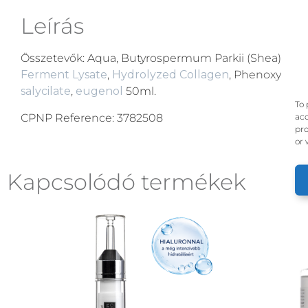
Leírás
Összetevők: Aqua, Butyrospermum Parkii (Shea) Butt
Ferment Lysate
,
Hydrolyzed Collagen
, Phenoxyethan
salycilate
,
eugenol
50ml.
To 
acc
CPNP Reference: 3782508
pro
or 
Kapcsolódó termékek