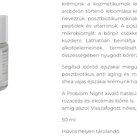
krémünk a kozmetikumok legú
arcbőrőn történő lebomlása k
nevezzük posztbiotikumoknak,
peptidek és vitaminok. A pos
mikrobiomját: a bőrpír csökk
küzdeni. Láthatóan beindít
alkotóelemeinek termelé
összességében nyugodt bőrérze
Segítsd bőröd éjszakai megúj
posztbiotikus anti aging és 
shea vajas éjszakai krémünk ha
A Probiom Night kiváló hatású 
rozaceás és ekcémás bőrre is. Ny
amíg alszol. Visszafogott, nőies,
50 ml
Hűvös helyen tárolandó.