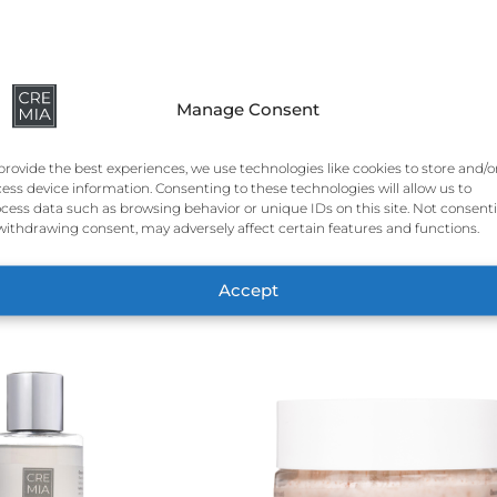
er,
Cetearyl Olivate
,
Sorbitan Olivate
,
Stearic Acid
,
Magne
Manage Consent
ol, Ethylhexylglycerin,
Parfum
,
citronellol
,
linalool
,
benzy
provide the best experiences, we use technologies like cookies to store and/o
ess device information. Consenting to these technologies will allow us to
cess data such as browsing behavior or unique IDs on this site. Not consent
withdrawing consent, may adversely affect certain features and functions.
Accept