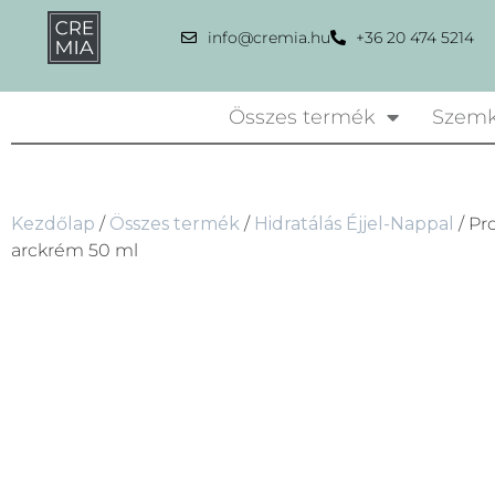
info@cremia.hu
+36 20 474 5214
Összes termék
Szemk
Kezdőlap
/
Összes termék
/
Hidratálás Éjjel-Nappal
/ Pr
arckrém 50 ml