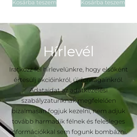
Kosárba teszem
Kosárba teszem
Hírlevél
Iratkozz fel hírlevelünkre, hogy elsőként
értesülj akcióinkról, újdonságainkról.
Adataidat az adatkezelési
szabályzatunknak megfelelően
bizalmasan fogjuk kezelni, nem adjuk
tovább harmadik félnek és felesleges
információkkal sem fogunk bombázni.