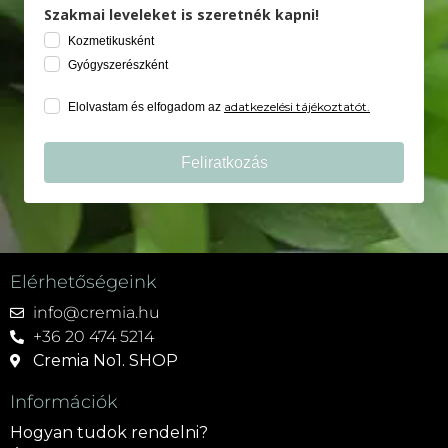
Szakmai leveleket is szeretnék kapni!
Kozmetikusként
Gyógyszerészként
adatkezelési tájékoztatót.
Elolvastam és elfogadom az
Feliratkozás
Elérhetőségeink
info@cremia.hu
+36 20 474 5214
Cremia No1. SHOP
Információk
Hogyan tudok rendelni?