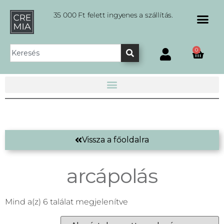
35 000 Ft felett ingyenes a szállítás.
0
Vissza a főoldalra
arcápolás
Mind a(z) 6 találat megjelenítve