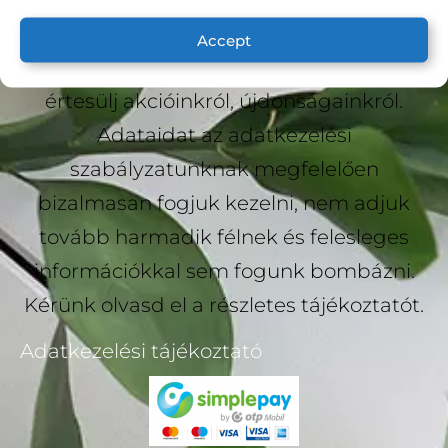
Hírlevél
Accept
Iratkozz fel hírlevelünkre, hogy elsőként
értesülj akcióinkról, újdonságainkról.
Adataidat az adatkezelési
szabályzatunknak megfelelően
bizalmasan fogjuk kezelni, nem adjuk
tovább harmadik félnek és felesleges
információkkal sem fogunk bombázni.
Kérünk olvasd el a részletes tájékoztatót.
Adatkezelési tájékoztató