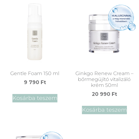
Gentle Foam 150 ml
Ginkgo Renew Cream –
bőrmegújító vitalizáló
9 790
Ft
krém 50ml
20 990
Ft
Kosárba teszem
Kosárba teszem