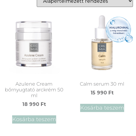
Azulene Cream
Calm serum 30 ml
bőrnyugtató arckrém 50
15 990
Ft
ml
18 990
Ft
Kosárba teszem
Kosárba teszem