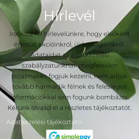
Hírlevél
Iratkozz fel hírlevelünkre, hogy elsőként
értesülj akcióinkról, újdonságainkról.
Adataidat az adatkezelési
szabályzatunknak megfelelően
bizalmasan fogjuk kezelni, nem adjuk
tovább harmadik félnek és felesleges
információkkal sem fogunk bombázni.
Kérünk olvasd el a részletes tájékoztatót.
Adatkezelési tájékoztató