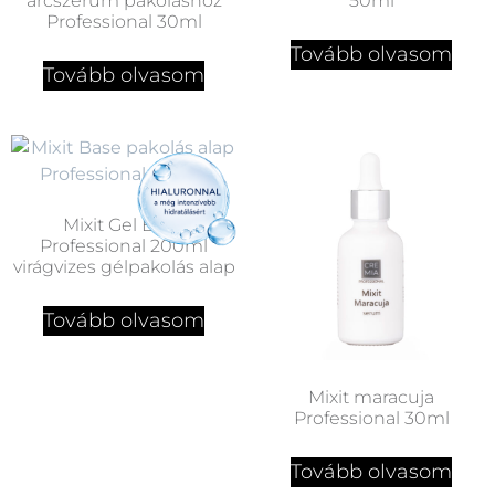
arcszérum pakoláshoz
50ml
Professional 30ml
Tovább olvasom
Tovább olvasom
Mixit Gel Base
Professional 200ml
virágvizes gélpakolás alap
Tovább olvasom
Mixit maracuja
Professional 30ml
Tovább olvasom