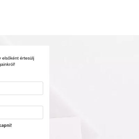
elsőként értesülj
ainkról!
kapni!