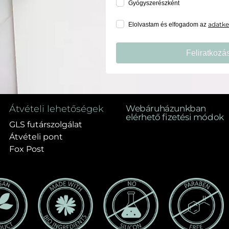
Gyógyszerészként
adatkez
Elolvastam és elfogadom az
Feliratkozá
Átvételi lehetőségek
Webáruházunkban
elérhető fizetési módok
GLS futárszolgálat
Átvételi pont
Fox Post