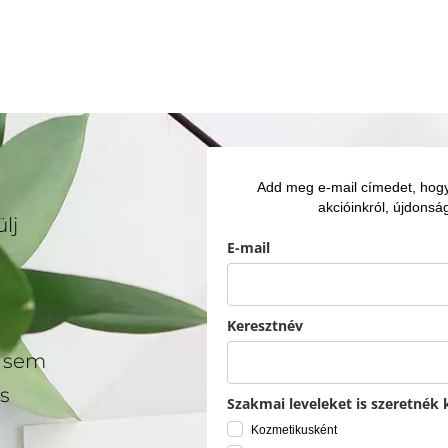
Add meg e-mail címedet, hogy 
akcióinkról, újdonság
lj
E-mail
Keresztnév
l sem
s
Szakmai leveleket is szeretnék 
Kozmetikusként