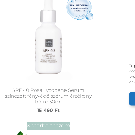
To 
acc
pro
or 
SPF 40 Rosa Lycopene Serum
színezett fényvédő szérum érzékeny
bőrre 30ml
15 490
Ft
Kosárba teszem