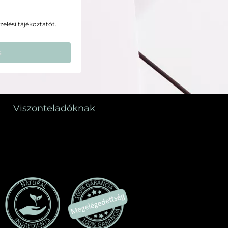
elési tájékoztatót.
s
Viszonteladóknak